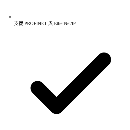
支援 PROFINET 與 EtherNet/IP