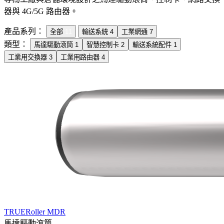
器與 4G/5G 路由器。
產品系列：
全部
11
輸送系統
4
工業網通
7
類型：
馬達驅動滾筒
1
智慧控制卡
2
輸送系統配件
1
工業用交換器
3
工業用路由器
4
TRUERoller MDR
馬達驅動滾筒